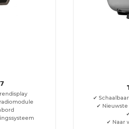
C7
rendisplay
✔ Schaalbaar
 radiomodule
✔ Nieuwste 
nbord
ringssysteem
✔ Naar 