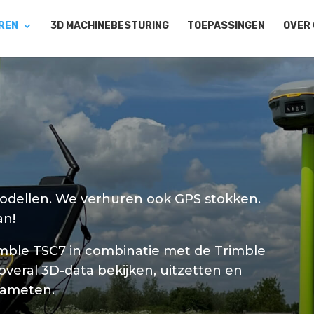
REN
3D MACHINEBESTURING
TOEPASSINGEN
OVER
dellen. We verhuren ook GPS stokken.
an!
imble TSC7 in combinatie met de Trimble
overal 3D-data bekijken, uitzetten en
nameten.