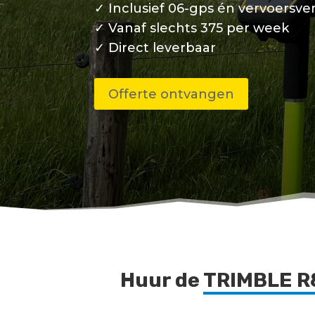
✓ Inclusief 06-gps én vervoersve
✓ Vanaf slechts 375 per week
✓ Direct leverbaar
Offerte ontvangen
Huur de
TRIMBLE R