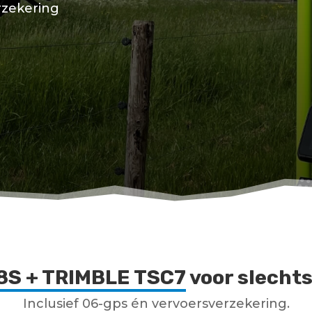
rzekering
8S + TRIMBLE TSC7
voor slechts
Inclusief 06-gps én vervoersverzekering.